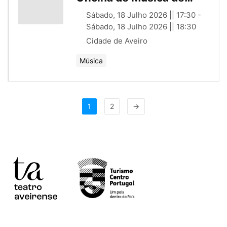
Aveiro e Comunidade
Sábado, 18 Julho 2026 || 17:30 -
(PT)
Sábado, 18 Julho 2026 || 18:30
Cidade de Aveiro
Música
1
2
→